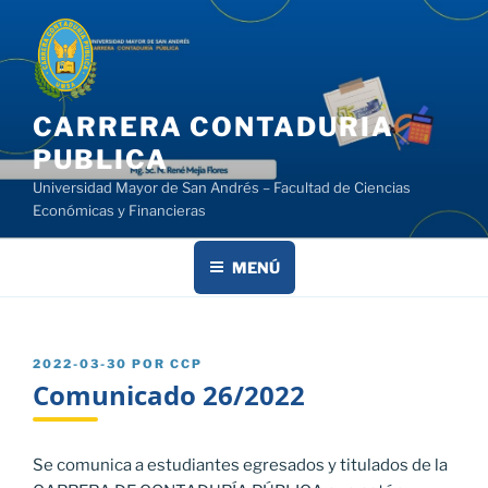
Saltar
al
contenido
CARRERA CONTADURIA
PUBLICA
Universidad Mayor de San Andrés – Facultad de Ciencias
Económicas y Financieras
MENÚ
PUBLICADO
2022-03-30
POR
CCP
EL
Comunicado 26/2022
Se comunica a estudiantes egresados y titulados de la