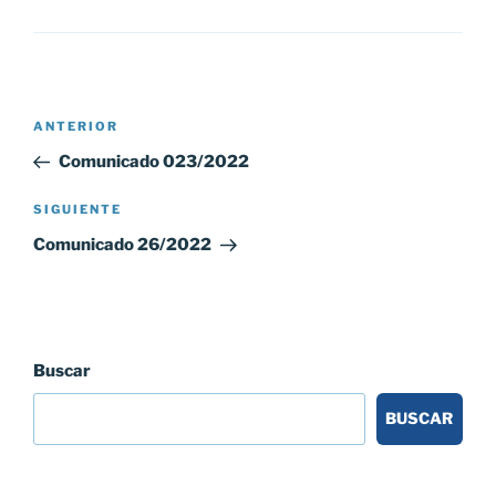
Navegación
Entrada
ANTERIOR
de
anterior:
Comunicado 023/2022
entradas
Siguiente
SIGUIENTE
entrada
Comunicado 26/2022
Buscar
BUSCAR