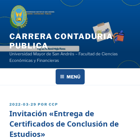
Saltar
al
contenido
CARRERA CONTADURIA
PUBLICA
Universidad Mayor de San Andrés – Facultad de Ciencias
Económicas y Financieras
MENÚ
PUBLICADO
2022-03-29
POR
CCP
EL
Invitación «Entrega de
Certificados de Conclusión de
Estudios»