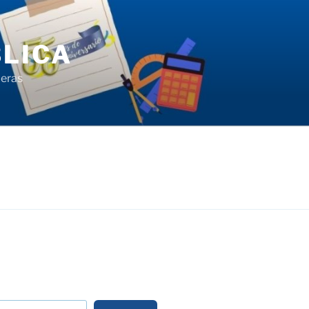
LICA
ieras