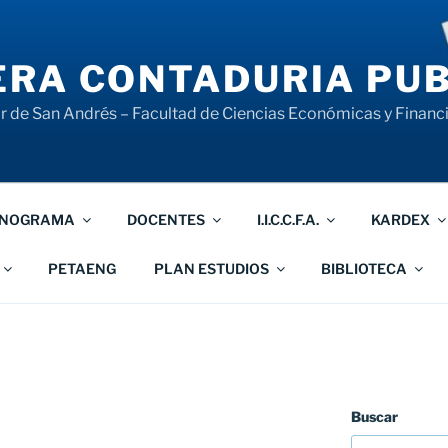
RA CONTADURIA PUB
 de San Andrés – Facultad de Ciencias Económicas y Financ
NOGRAMA
DOCENTES
I.I.C.C.F.A.
KARDEX
PETAENG
PLAN ESTUDIOS
BIBLIOTECA
Buscar