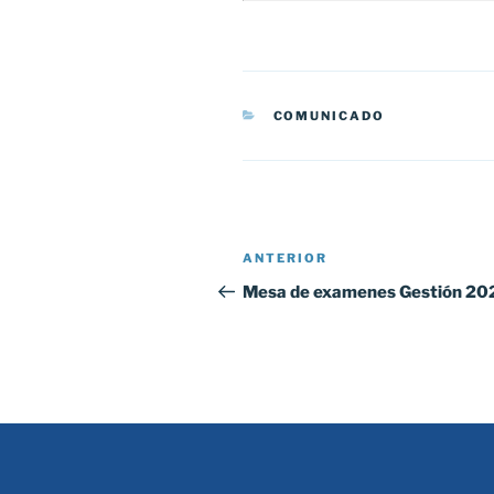
CATEGORÍAS
COMUNICADO
Navegación
Entrada
ANTERIOR
de
anterior:
Mesa de examenes Gestión 20
entradas