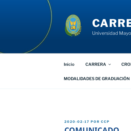
Saltar
al
contenido
CARRE
Universidad Mayor
Inicio
CARRERA
CRO
MODALIDADES DE GRADUACIÓN
PUBLICADO
2020-02-17
POR
CCP
EL
COMUNICADO