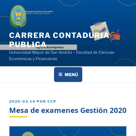
Saltar
al
contenido
CARRERA CONTADURIA
PUBLICA
Universidad Mayor de San Andrés – Facultad de Ciencias
Económicas y Financieras
MENÚ
PUBLICADO
2020-02-14
POR
CCP
EL
Mesa de examenes Gestión 2020