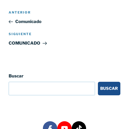
Navegación
Entrada
ANTERIOR
de
anterior:
Comunicado
entradas
Siguiente
SIGUIENTE
entrada
COMUNICADO
Buscar
BUSCAR