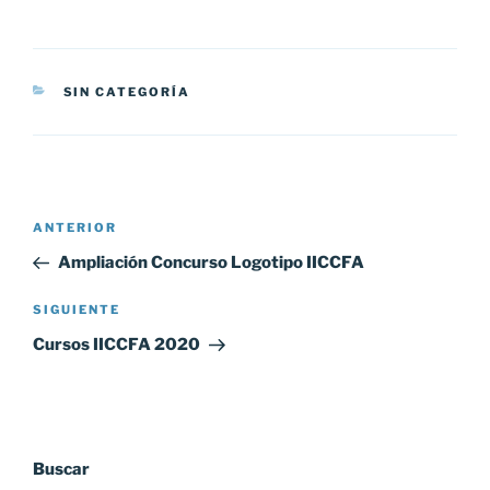
CATEGORÍAS
SIN CATEGORÍA
Navegación
Entrada
ANTERIOR
de
anterior:
Ampliación Concurso Logotipo IICCFA
entradas
Siguiente
SIGUIENTE
entrada
Cursos IICCFA 2020
Buscar