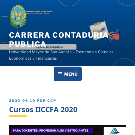
Saltar
al
contenido
CARRERA CONTADURIA
PUBLICA
Universidad Mayor de San Andrés – Facultad de Ciencias
Económicas y Financieras
MENÚ
PUBLICADO
2020-09-10
POR
CCP
EL
Cursos IICCFA 2020