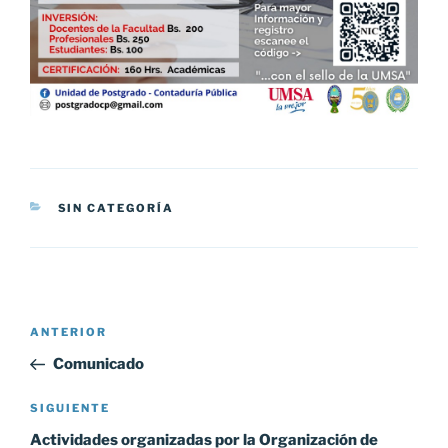
CATEGORÍAS
SIN CATEGORÍA
Navegación
Entrada
ANTERIOR
de
anterior:
Comunicado
entradas
Siguiente
SIGUIENTE
entrada
Actividades organizadas por la Organización de