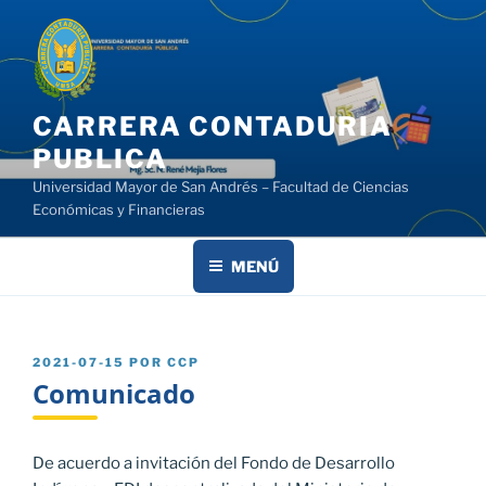
Saltar
al
contenido
CARRERA CONTADURIA
PUBLICA
Universidad Mayor de San Andrés – Facultad de Ciencias
Económicas y Financieras
MENÚ
PUBLICADO
2021-07-15
POR
CCP
EL
Comunicado
De acuerdo a invitación del Fondo de Desarrollo