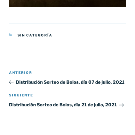
CATEGORÍAS
SIN CATEGORÍA
Navegación
Entrada
ANTERIOR
de
anterior:
Distribución Sorteo de Bolos, día 07 de julio, 2021
entradas
Siguiente
SIGUIENTE
entrada
Distribución Sorteo de Bolos, día 21 de julio, 2021