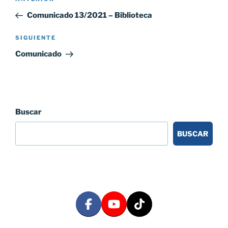
Entrada
de
anterior:
Comunicado 13/2021 – Biblioteca
entradas
Siguiente
SIGUIENTE
entrada
Comunicado
Buscar
BUSCAR