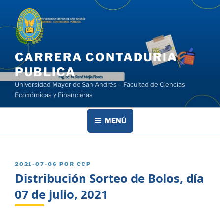
Saltar
al
contenido
CARRERA CONTADURIA
PUBLICA
Universidad Mayor de San Andrés – Facultad de Ciencias
Económicas y Financieras
MENÚ
PUBLICADO
2021-07-06
POR
CCP
EL
Distribución Sorteo de Bolos, día
07 de julio, 2021