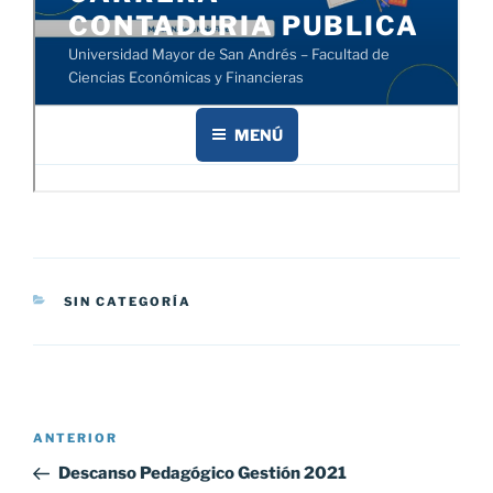
CATEGORÍAS
SIN CATEGORÍA
Navegación
Entrada
ANTERIOR
de
anterior:
Descanso Pedagógico Gestión 2021
entradas