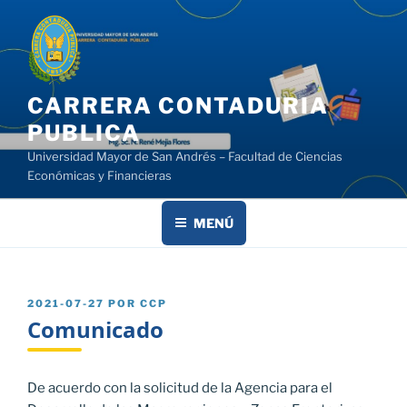
Saltar
al
contenido
CARRERA CONTADURIA
PUBLICA
Universidad Mayor de San Andrés – Facultad de Ciencias
Económicas y Financieras
MENÚ
PUBLICADO
2021-07-27
POR
CCP
EL
Comunicado
De acuerdo con la solicitud de la Agencia para el