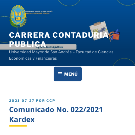
Saltar
al
contenido
CARRERA CONTADURIA
PUBLICA
Universidad Mayor de San Andrés – Facultad de Ciencias
Económicas y Financieras
MENÚ
PUBLICADO
2021-07-27
POR
CCP
EL
Comunicado No. 022/2021
Kardex