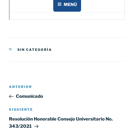
CATEGORÍAS
SIN CATEGORÍA
Navegación
Entrada
ANTERIOR
de
anterior:
Comunicado
entradas
Siguiente
SIGUIENTE
entrada
Resolución Honorable Consejo Universitario No.
343/2021