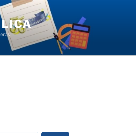
LICA
ieras