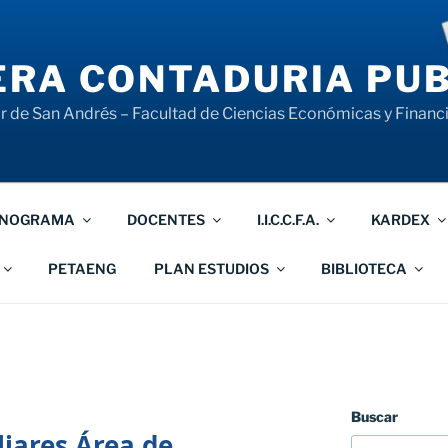
RA CONTADURIA PUB
 de San Andrés – Facultad de Ciencias Económicas y Financ
NOGRAMA
DOCENTES
I.I.C.C.F.A.
KARDEX
PETAENG
PLAN ESTUDIOS
BIBLIOTECA
Buscar
iares Área de