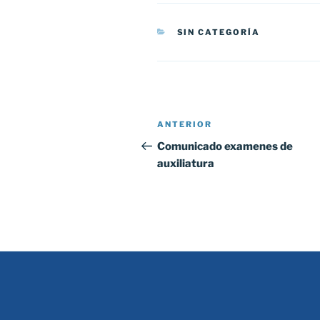
CATEGORÍAS
SIN CATEGORÍA
Navegación
Entrada
ANTERIOR
de
anterior:
Comunicado examenes de
auxiliatura
entradas