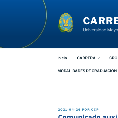
Saltar
al
contenido
CARRE
Universidad Mayor
Inicio
CARRERA
CRO
MODALIDADES DE GRADUACIÓN
PUBLICADO
2021-04-26
POR
CCP
EL
Comunicado auxil