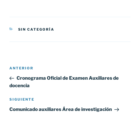
CATEGORÍAS
SIN CATEGORÍA
Navegación
Entrada
ANTERIOR
de
anterior:
Cronograma Oficial de Examen Auxiliares de
entradas
docencia
Siguiente
SIGUIENTE
entrada
Comunicado auxiliares Área de investigación