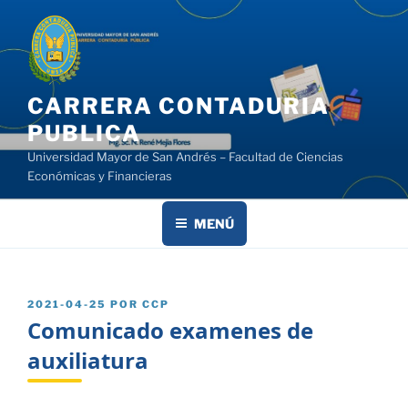
Saltar
al
contenido
CARRERA CONTADURIA
PUBLICA
Universidad Mayor de San Andrés – Facultad de Ciencias
Económicas y Financieras
MENÚ
PUBLICADO
2021-04-25
POR
CCP
EL
Comunicado examenes de
auxiliatura