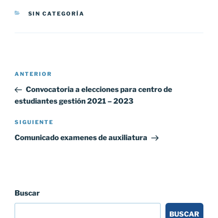
CATEGORÍAS
SIN CATEGORÍA
Navegación
Entrada
ANTERIOR
de
anterior:
Convocatoria a elecciones para centro de
entradas
estudiantes gestión 2021 – 2023
Siguiente
SIGUIENTE
entrada
Comunicado examenes de auxiliatura
Buscar
BUSCAR