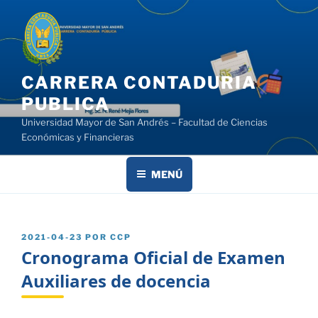
Saltar
al
contenido
CARRERA CONTADURIA
PUBLICA
Universidad Mayor de San Andrés – Facultad de Ciencias
Económicas y Financieras
MENÚ
PUBLICADO
2021-04-23
POR
CCP
EL
Cronograma Oficial de Examen
Auxiliares de docencia