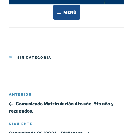
CATEGORÍAS
SIN CATEGORÍA
Navegación
Entrada
ANTERIOR
de
anterior:
Comunicado Matriculación 4to año, 5to año y
entradas
rezagados.
Siguiente
SIGUIENTE
entrada