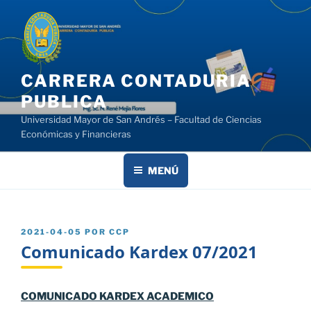
Saltar
al
contenido
CARRERA CONTADURIA
PUBLICA
Universidad Mayor de San Andrés – Facultad de Ciencias
Económicas y Financieras
MENÚ
PUBLICADO
2021-04-05
POR
CCP
EL
Comunicado Kardex 07/2021
COMUNICADO KARDEX ACADEMICO