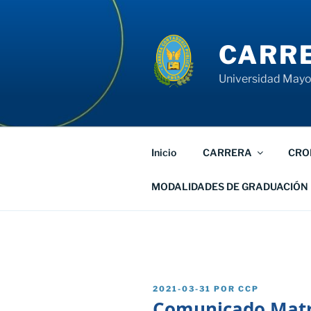
Saltar
al
contenido
CARRE
Universidad Mayor
Inicio
CARRERA
CRO
MODALIDADES DE GRADUACIÓN
PUBLICADO
2021-03-31
POR
CCP
EL
Comunicado Matri