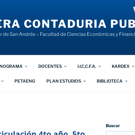
RA CONTADURIA PUB
 de San Andrés – Facultad de Ciencias Económicas y Financ
NOGRAMA
DOCENTES
I.I.C.C.F.A.
KARDEX
PETAENG
PLAN ESTUDIOS
BIBLIOTECA
Buscar
culación 4to año, 5to