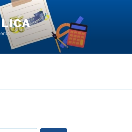
LICA
ieras