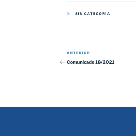
CATEGORÍAS
SIN CATEGORÍA
Navegación
Entrada
ANTERIOR
de
anterior:
Comunicado 18/2021
entradas