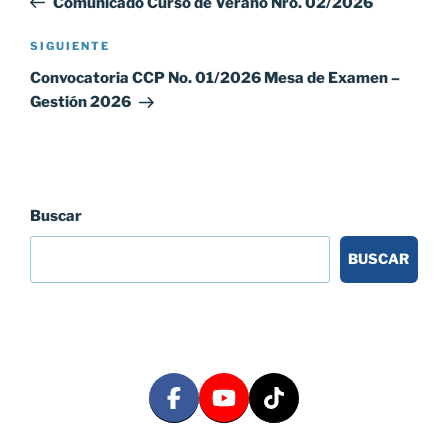
Comunicado Curso de Verano Nro. 02/2026
entradas
Siguiente
SIGUIENTE
entrada
Convocatoria CCP No. 01/2026 Mesa de Examen –
Gestión 2026
Buscar
BUSCAR