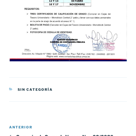
CATEGORÍAS
SIN CATEGORÍA
Navegación
Entrada
ANTERIOR
de
anterior: