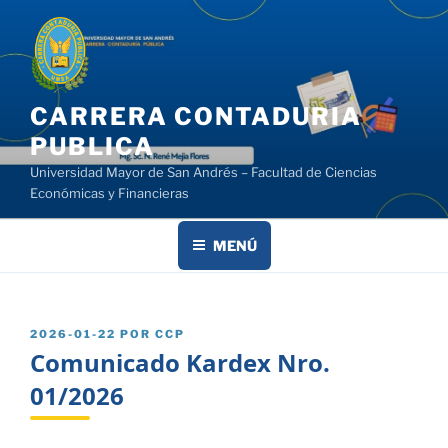
Saltar
al
contenido
CARRERA CONTADURIA
PUBLICA
Universidad Mayor de San Andrés – Facultad de Ciencias
Económicas y Financieras
MENÚ
PUBLICADO
2026-01-22
POR
CCP
EL
Comunicado Kardex Nro.
01/2026