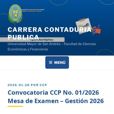
Saltar
al
contenido
CARRERA CONTADURIA
PUBLICA
Universidad Mayor de San Andrés – Facultad de Ciencias
Económicas y Financieras
MENÚ
PUBLICADO
2026-01-28
POR
CCP
EL
Convocatoria CCP No. 01/2026
Mesa de Examen – Gestión 2026