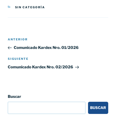
CATEGORÍAS
SIN CATEGORÍA
Navegación
Entrada
ANTERIOR
de
anterior:
Comunicado Kardex Nro. 01/2026
entradas
Siguiente
SIGUIENTE
entrada
Comunicado Kardex Nro. 02/2026
Buscar
BUSCAR