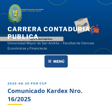
Saltar
al
contenido
CARRERA CONTADURIA
PUBLICA
Universidad Mayor de San Andrés – Facultad de Ciencias
Económicas y Financieras
MENÚ
PUBLICADO
2025-08-20
POR
CCP
EL
Comunicado Kardex Nro.
16/2025