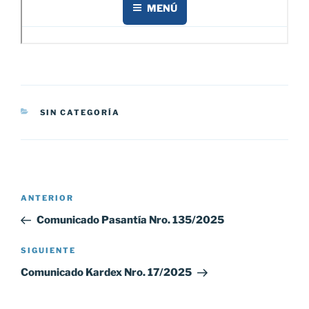
CATEGORÍAS
SIN CATEGORÍA
Navegación
Entrada
ANTERIOR
de
anterior:
Comunicado Pasantía Nro. 135/2025
entradas
Siguiente
SIGUIENTE
entrada
Comunicado Kardex Nro. 17/2025