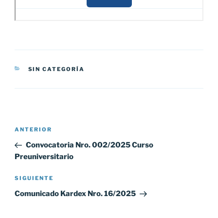
CATEGORÍAS
SIN CATEGORÍA
Navegación
Entrada
ANTERIOR
de
anterior:
Convocatoria Nro. 002/2025 Curso
entradas
Preuniversitario
Siguiente
SIGUIENTE
entrada
Comunicado Kardex Nro. 16/2025