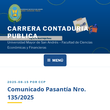
Saltar
al
contenido
CARRERA CONTADURIA
PUBLICA
Universidad Mayor de San Andrés – Facultad de Ciencias
Económicas y Financieras
MENÚ
PUBLICADO
2025-08-15
POR
CCP
EL
Comunicado Pasantía Nro.
135/2025