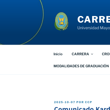
Saltar
al
contenido
CARRE
Universidad Mayor
Inicio
CARRERA
CRO
MODALIDADES DE GRADUACIÓN
PUBLICADO
2025-10-07
POR
CCP
EL
Comunicado Kard