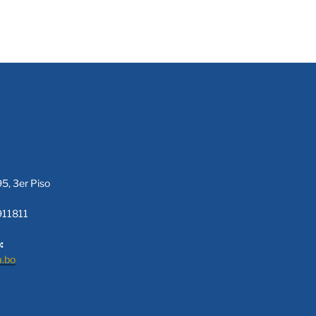
95, 3er Piso
911811
:
a.bo