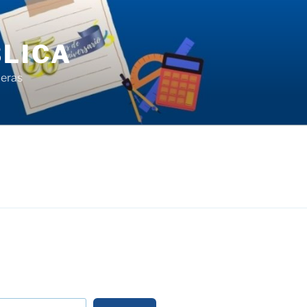
LICA
ieras