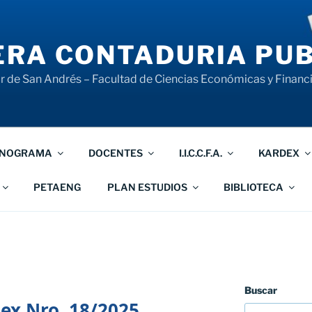
RA CONTADURIA PUB
 de San Andrés – Facultad de Ciencias Económicas y Financ
NOGRAMA
DOCENTES
I.I.C.C.F.A.
KARDEX
PETAENG
PLAN ESTUDIOS
BIBLIOTECA
Buscar
ex Nro. 18/2025