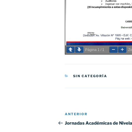
Página
1
/
1
Z
CATEGORÍAS
SIN CATEGORÍA
Navegación
Entrada
ANTERIOR
de
anterior:
Jornadas Académicas de Nivela