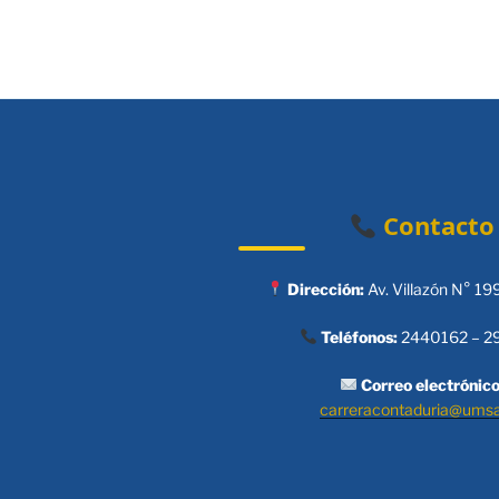
entradas
Contacto
Dirección:
Av. Villazón N° 19
Teléfonos:
2440162 – 2
Correo electrónico
carreracontaduria@ums