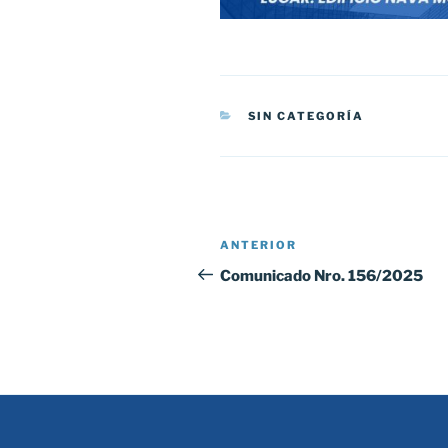
CATEGORÍAS
SIN CATEGORÍA
Navegación
Entrada
ANTERIOR
de
anterior:
Comunicado Nro. 156/2025
entradas