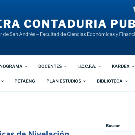
RA CONTADURIA PUB
 de San Andrés – Facultad de Ciencias Económicas y Financ
NOGRAMA
DOCENTES
I.I.C.C.F.A.
KARDEX
PETAENG
PLAN ESTUDIOS
BIBLIOTECA
Buscar
cas de Nivelación