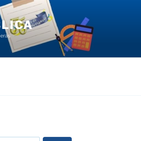
LICA
ieras