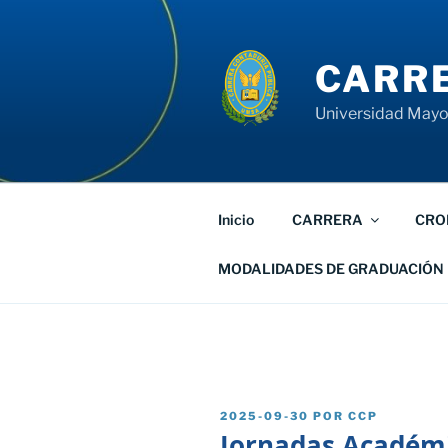
Saltar
al
contenido
CARRE
Universidad Mayor
Inicio
CARRERA
CRO
MODALIDADES DE GRADUACIÓN
PUBLICADO
2025-09-30
POR
CCP
EL
Jornadas Académi