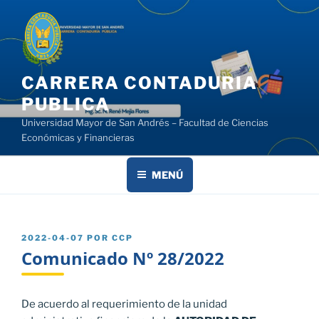
Saltar
al
contenido
CARRERA CONTADURIA
PUBLICA
Universidad Mayor de San Andrés – Facultad de Ciencias
Económicas y Financieras
MENÚ
PUBLICADO
2022-04-07
POR
CCP
EL
Comunicado Nº 28/2022
De acuerdo al requerimiento de la unidad