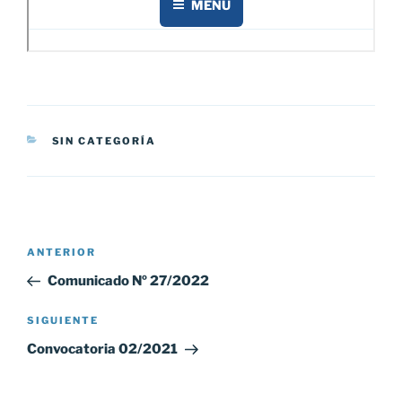
CATEGORÍAS
SIN CATEGORÍA
Navegación
Entrada
ANTERIOR
de
anterior:
Comunicado Nº 27/2022
entradas
Siguiente
SIGUIENTE
entrada
Convocatoria 02/2021