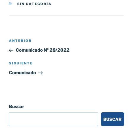
CATEGORÍAS
SIN CATEGORÍA
Navegación
Entrada
ANTERIOR
de
anterior:
Comunicado Nº 28/2022
entradas
Siguiente
SIGUIENTE
entrada
Comunicado
Buscar
BUSCAR