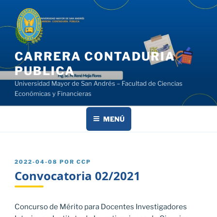
Saltar
al
contenido
CARRERA CONTADURIA
PUBLICA
Universidad Mayor de San Andrés – Facultad de Ciencias
Económicas y Financieras
MENÚ
PUBLICADO
2022-04-08
POR
CCP
EL
Convocatoria 02/2021
Concurso de Mérito para Docentes Investigadores