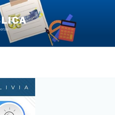
LICA
ieras