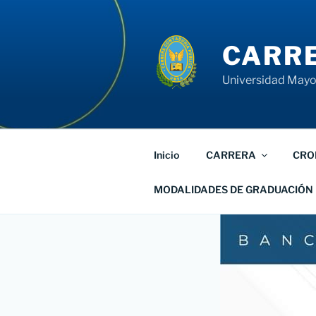
Saltar
al
contenido
CARRE
Universidad Mayor
Inicio
CARRERA
CRO
MODALIDADES DE GRADUACIÓN