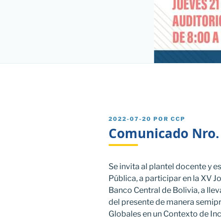
PUBLICADO
2022-07-20
POR
CCP
EL
Comunicado Nro.
Se invita al plantel docente y 
Pública, a participar en la XV 
Banco Central de Bolivia, a lle
del presente de manera semipr
Globales en un Contexto de Inc