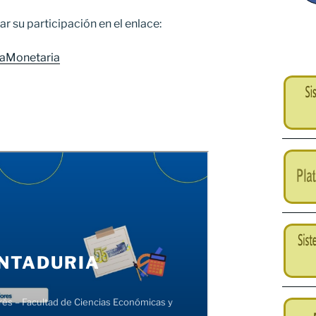
r su participación en el enlace:
adaMonetaria