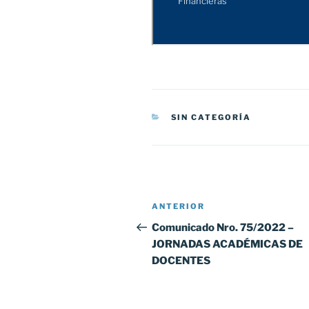
CATEGORÍAS
SIN CATEGORÍA
Navegación
Entrada
ANTERIOR
de
anterior:
Comunicado Nro. 75/2022 –
JORNADAS ACADÉMICAS DE
entradas
DOCENTES