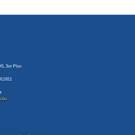
95, 3er Piso
911811
:
a.bo