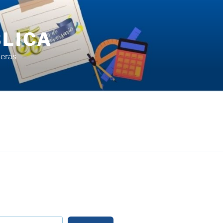
LICA
ieras