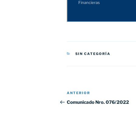
CATEGORÍAS
SIN CATEGORÍA
Navegación
Entrada
ANTERIOR
de
anterior:
Comunicado Nro. 076/2022
entradas