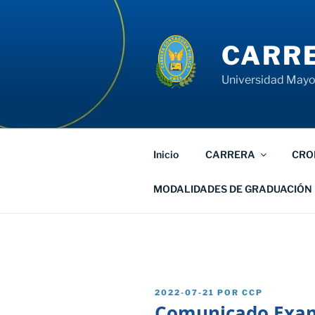
Saltar
al
contenido
CARRE
Universidad Mayor
Inicio
CARRERA
CRO
MODALIDADES DE GRADUACIÓN
PUBLICADO
2022-07-21
POR
CCP
EL
Comunicado Exam