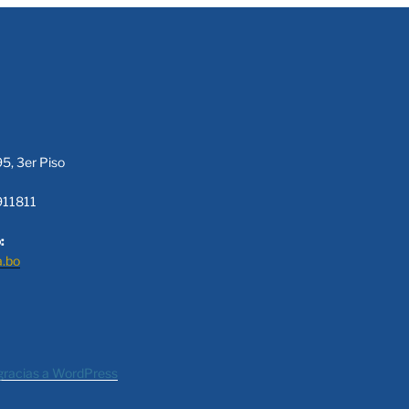
95, 3er Piso
911811
:
a.bo
gracias a WordPress