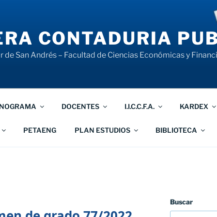
RA CONTADURIA PUB
 de San Andrés – Facultad de Ciencias Económicas y Financ
NOGRAMA
DOCENTES
I.I.C.C.F.A.
KARDEX
PETAENG
PLAN ESTUDIOS
BIBLIOTECA
Buscar
en de grado 77/2022