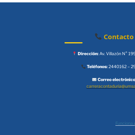
Contacto
Dirección:
Av. Villazón N° 19
Teléfonos:
2440162 – 2
Correo electrónico
carreracontaduria@ums
Funciona 