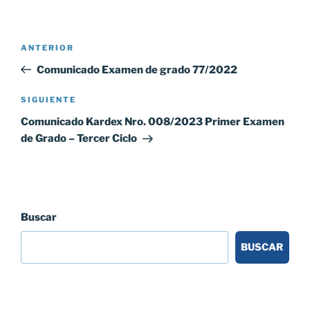
Navegación
Entrada
ANTERIOR
de
anterior:
Comunicado Examen de grado 77/2022
entradas
Siguiente
SIGUIENTE
entrada
Comunicado Kardex Nro. 008/2023 Primer Examen
de Grado – Tercer Ciclo
Buscar
BUSCAR