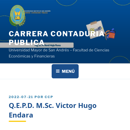
Saltar
al
contenido
CARRERA CONTADURIA
PUBLICA
Universidad Mayor de San Andrés – Facultad de Ciencias
Económicas y Financieras
MENÚ
PUBLICADO
2022-07-21
POR
CCP
EL
Q.E.P.D. M.Sc. Victor Hugo
Endara