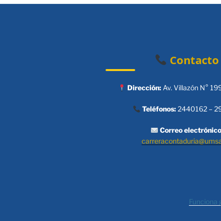
Contacto
Dirección:
Av. Villazón N° 19
Teléfonos:
2440162 – 2
Correo electrónico
carreracontaduria@ums
Funciona 