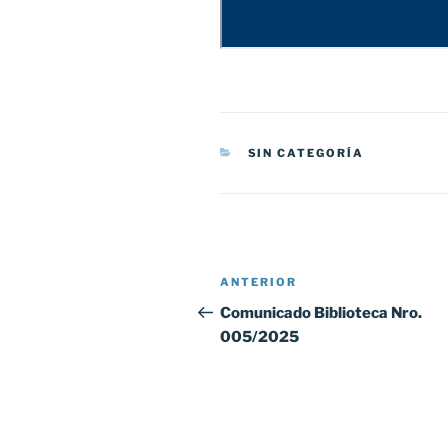
CATEGORÍAS
SIN CATEGORÍA
Navegación
Entrada
ANTERIOR
de
anterior:
Comunicado Biblioteca Nro.
005/2025
entradas