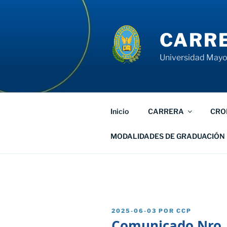
Saltar
al
contenido
CARRE
Universidad Mayor
Inicio
CARRERA
CRO
MODALIDADES DE GRADUACIÓN
PUBLICADO
2025-06-03
POR
CCP
EL
Comunicado Nro.