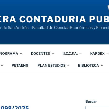
RA CONTADURIA PUB
 de San Andrés – Facultad de Ciencias Económicas y Financ
NOGRAMA
DOCENTES
I.I.C.C.F.A.
KARDEX
PETAENG
PLAN ESTUDIOS
BIBLIOTECA
Buscar
 098/2025