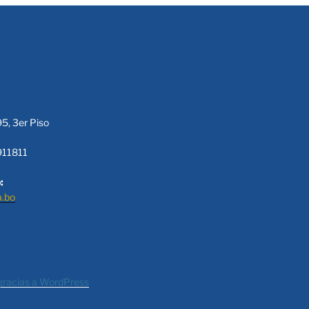
95, 3er Piso
911811
:
a.bo
gracias a WordPress