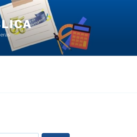
LICA
ieras