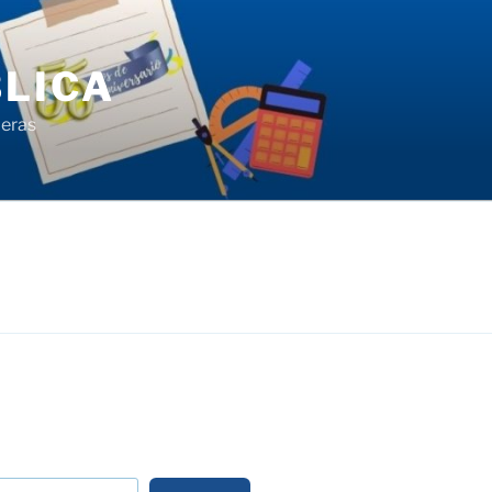
LICA
ieras