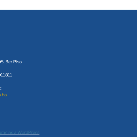
95, 3er Piso
911811
:
a.bo
gracias a WordPress