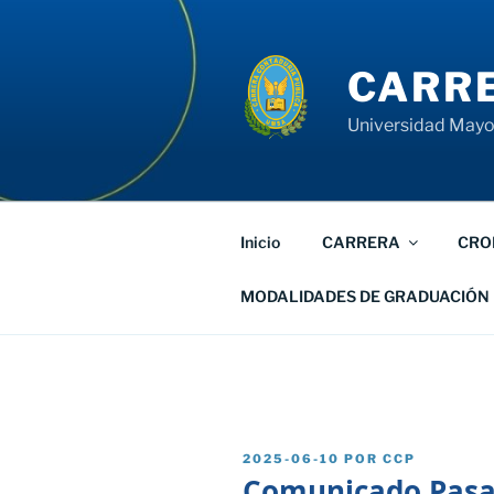
Saltar
al
contenido
CARRE
Universidad Mayor
Inicio
CARRERA
CRO
MODALIDADES DE GRADUACIÓN
PUBLICADO
2025-06-10
POR
CCP
EL
Comunicado Pasan