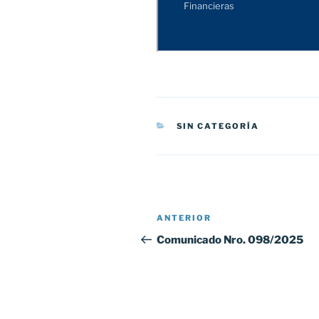
CATEGORÍAS
SIN CATEGORÍA
Navegación
Entrada
ANTERIOR
de
anterior:
Comunicado Nro. 098/2025
entradas