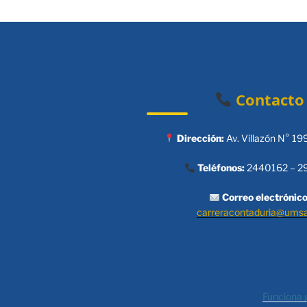
Contacto
Dirección:
Av. Villazón N° 19
Teléfonos:
2440162 – 2
Correo electrónico
carreracontaduria@ums
Funciona 