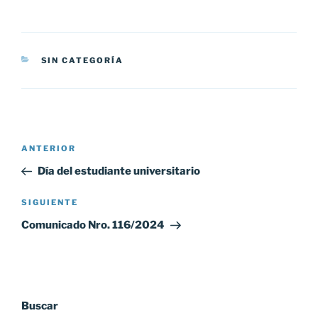
CATEGORÍAS
SIN CATEGORÍA
Navegación
Entrada
ANTERIOR
de
anterior:
Día del estudiante universitario
entradas
Siguiente
SIGUIENTE
entrada
Comunicado Nro. 116/2024
Buscar