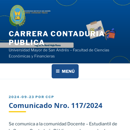
Saltar
al
contenido
CARRERA CONTADURIA
PUBLICA
Universidad Mayor de San Andrés – Facultad de Ciencias
Económicas y Financieras
MENÚ
PUBLICADO
2024-09-23
POR
CCP
EL
Comunicado Nro. 117/2024
Se comunica a la comunidad Docente – Estudiantil de