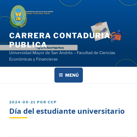
Saltar
al
contenido
CARRERA CONTADURIA
PUBLICA
Universidad Mayor de San Andrés – Facultad de Ciencias
Económicas y Financieras
MENÚ
PUBLICADO
2024-09-21
POR
CCP
EL
Día del estudiante universitario