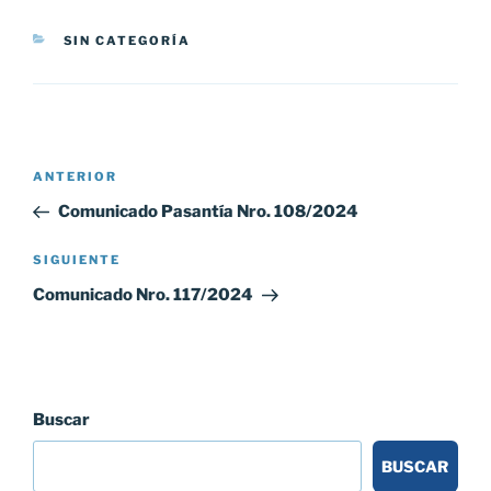
CATEGORÍAS
SIN CATEGORÍA
Navegación
Entrada
ANTERIOR
de
anterior:
Comunicado Pasantía Nro. 108/2024
entradas
Siguiente
SIGUIENTE
entrada
Comunicado Nro. 117/2024
Buscar
BUSCAR