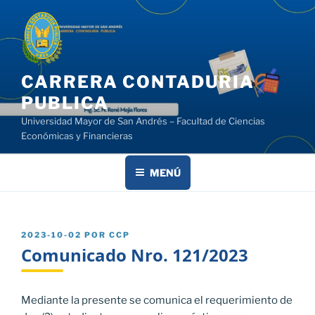
Saltar
al
contenido
CARRERA CONTADURIA
PUBLICA
Universidad Mayor de San Andrés – Facultad de Ciencias
Económicas y Financieras
MENÚ
PUBLICADO
2023-10-02
POR
CCP
EL
Comunicado Nro. 121/2023
Mediante la presente se comunica el requerimiento de