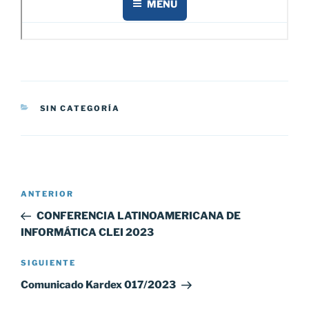
CATEGORÍAS
SIN CATEGORÍA
Navegación
Entrada
ANTERIOR
de
anterior:
CONFERENCIA LATINOAMERICANA DE
entradas
INFORMÁTICA CLEI 2023
Siguiente
SIGUIENTE
entrada
Comunicado Kardex 017/2023