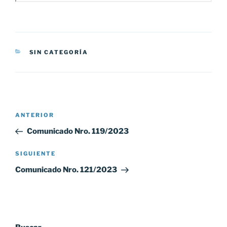
CATEGORÍAS
SIN CATEGORÍA
Navegación
Entrada
ANTERIOR
de
anterior:
Comunicado Nro. 119/2023
entradas
Siguiente
SIGUIENTE
entrada
Comunicado Nro. 121/2023