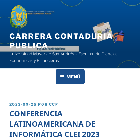
Saltar
al
contenido
CARRERA CONTADURIA
PUBLICA
Universidad Mayor de San Andrés – Facultad de Ciencias
Económicas y Financieras
MENÚ
PUBLICADO
2023-09-25
POR
CCP
EL
CONFERENCIA
LATINOAMERICANA DE
INFORMÁTICA CLEI 2023