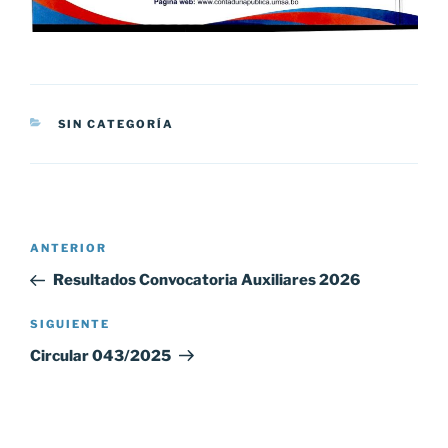
CATEGORÍAS
SIN CATEGORÍA
Navegación
Entrada
ANTERIOR
de
anterior:
Resultados Convocatoria Auxiliares 2026
entradas
Siguiente
SIGUIENTE
entrada
Circular 043/2025