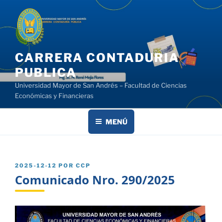
Saltar
al
contenido
CARRERA CONTADURIA
PUBLICA
Universidad Mayor de San Andrés – Facultad de Ciencias
Económicas y Financieras
MENÚ
PUBLICADO
2025-12-12
POR
CCP
EL
Comunicado Nro. 290/2025