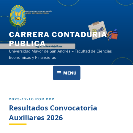
Saltar
al
contenido
CARRERA CONTADURIA
PUBLICA
Universidad Mayor de San Andrés – Facultad de Ciencias
Económicas y Financieras
MENÚ
PUBLICADO
2025-12-10
POR
CCP
EL
Resultados Convocatoria
Auxiliares 2026