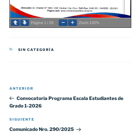
Página
1
/
28
Zoom
100%
CATEGORÍAS
SIN CATEGORÍA
Navegación
Entrada
ANTERIOR
de
anterior:
Convocatoria Programa Escala Estudiantes de
entradas
Grado 1-2026
Siguiente
SIGUIENTE
entrada
Comunicado Nro. 290/2025