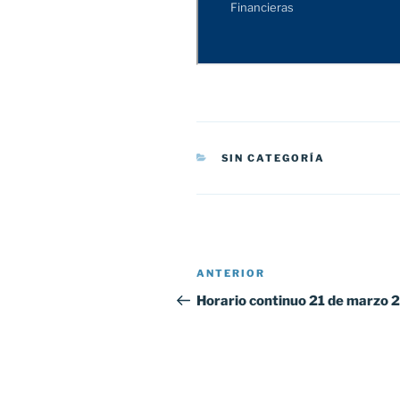
CATEGORÍAS
SIN CATEGORÍA
Navegación
Entrada
ANTERIOR
de
anterior:
Horario continuo 21 de marzo 
entradas