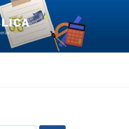
LICA
ieras