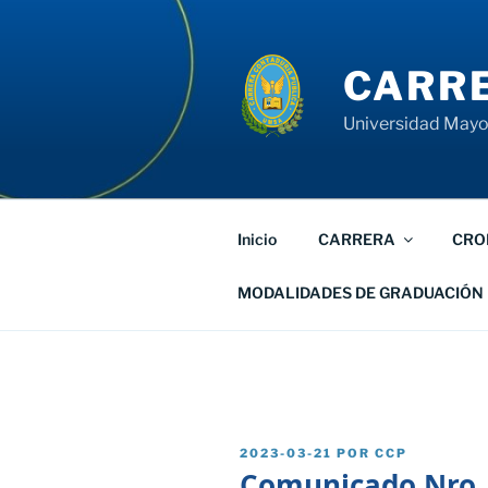
Saltar
al
contenido
CARRE
Universidad Mayor
Inicio
CARRERA
CRO
MODALIDADES DE GRADUACIÓN
PUBLICADO
2023-03-21
POR
CCP
EL
Comunicado Nro.