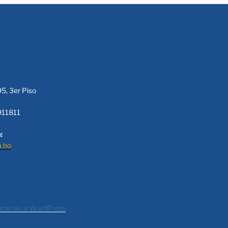
95, 3er Piso
911811
:
a.bo
gracias a WordPress