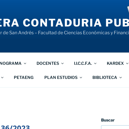
RA CONTADURIA PUB
 de San Andrés – Facultad de Ciencias Económicas y Financ
NOGRAMA
DOCENTES
I.I.C.C.F.A.
KARDEX
PETAENG
PLAN ESTUDIOS
BIBLIOTECA
Buscar
 36/2023