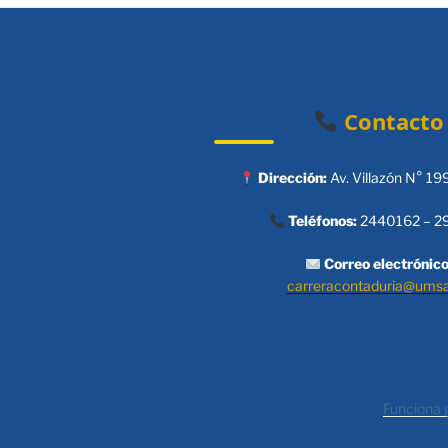
Contacto
Dirección:
Av. Villazón N° 19
Teléfonos:
2440162 – 2
Correo electrónico
carreracontaduria@ums
Funciona 