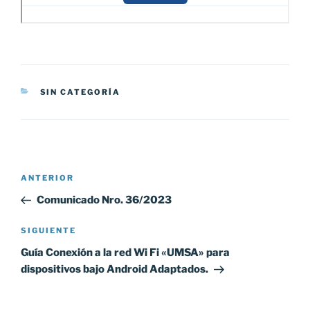
CATEGORÍAS
SIN CATEGORÍA
Navegación
Entrada
ANTERIOR
de
anterior:
Comunicado Nro. 36/2023
entradas
Siguiente
SIGUIENTE
entrada
Guía Conexión a la red Wi Fi «UMSA» para
dispositivos bajo Android Adaptados.