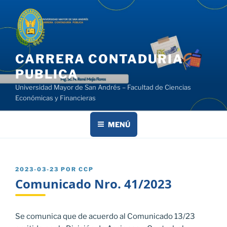
Saltar
al
contenido
CARRERA CONTADURIA
PUBLICA
Universidad Mayor de San Andrés – Facultad de Ciencias
Económicas y Financieras
MENÚ
PUBLICADO
2023-03-23
POR
CCP
EL
Comunicado Nro. 41/2023
Se comunica que de acuerdo al Comunicado 13/23