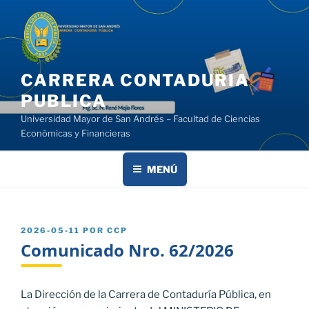
Saltar
al
contenido
CARRERA CONTADURIA
PUBLICA
Universidad Mayor de San Andrés – Facultad de Ciencias
Económicas y Financieras
MENÚ
PUBLICADO
2026-05-11
POR
CCP
EL
Comunicado Nro. 62/2026
La Dirección de la Carrera de Contaduría Pública, en