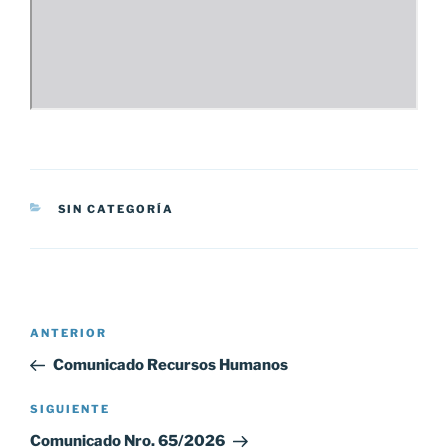
CATEGORÍAS
SIN CATEGORÍA
Navegación
Entrada
ANTERIOR
de
anterior:
Comunicado Recursos Humanos
entradas
Siguiente
SIGUIENTE
entrada
Comunicado Nro. 65/2026