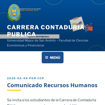
Saltar
al
contenido
CARRERA CONTADURIA
PUBLICA
Universidad Mayor de San Andrés – Facultad de Ciencias
Económicas y Financieras
MENÚ
PUBLICADO
2026-05-06
POR
CCP
EL
Comunicado Recursos Humanos
Se invita a los estudiantes de la Carrera de Contaduría