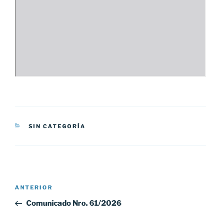
CATEGORÍAS
SIN CATEGORÍA
Navegación
Entrada
ANTERIOR
de
anterior:
Comunicado Nro. 61/2026
entradas