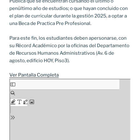
Pública que se encuentran cursando el último o
penúltimo año de estudios; o que hayan concluido con
el plan de curricular durante la gestión 2025, a optar a
una Beca de Practica Pre Profesional.
Para este fin, los estudiantes deben apersonarse, con
su Récord Académico por la oficinas del Departamento
de Recursos Humanos Administrativos (Av. 6 de
agosto, edificio HOY, Piso3).
Ver Pantalla Completa
Saltar
al
contenido
del
PDF