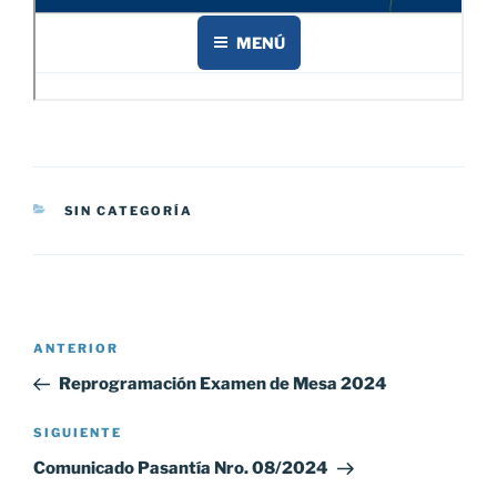
CATEGORÍAS
SIN CATEGORÍA
Navegación
Entrada
ANTERIOR
de
anterior:
Reprogramación Examen de Mesa 2024
entradas
Siguiente
SIGUIENTE
entrada
Comunicado Pasantía Nro. 08/2024