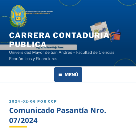
Saltar
al
contenido
CARRERA CONTADURIA
PUBLICA
Universidad Mayor de San Andrés – Facultad de Ciencias
Económicas y Financieras
MENÚ
PUBLICADO
2024-02-06
POR
CCP
EL
Comunicado Pasantía Nro.
07/2024