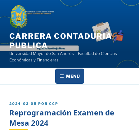
Saltar
al
contenido
CARRERA CONTADURIA
PUBLICA
Universidad Mayor de San Andrés – Facultad de Ciencias
Económicas y Financieras
MENÚ
PUBLICADO
2024-02-05
POR
CCP
EL
Reprogramación Examen de
Mesa 2024