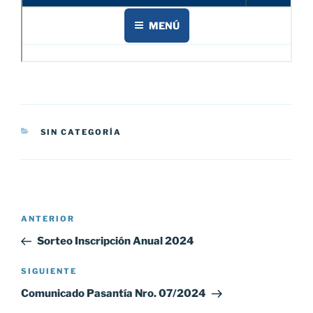
CATEGORÍAS
SIN CATEGORÍA
Navegación
Entrada
ANTERIOR
de
anterior:
Sorteo Inscripción Anual 2024
entradas
Siguiente
SIGUIENTE
entrada
Comunicado Pasantía Nro. 07/2024