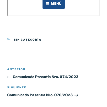
CATEGORÍAS
SIN CATEGORÍA
Navegación
Entrada
ANTERIOR
de
anterior:
Comunicado Pasantía Nro. 074/2023
entradas
Siguiente
SIGUIENTE
entrada
Comunicado Pasantía Nro. 076/2023