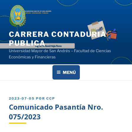
Saltar
al
contenido
CARRERA CONTADURIA
PUBLICA
Universidad Mayor de San Andrés – Facultad de Ciencias
Económicas y Financieras
MENÚ
PUBLICADO
2023-07-05
POR
CCP
EL
Comunicado Pasantía Nro.
075/2023