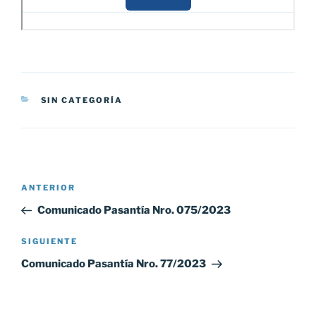
CATEGORÍAS
SIN CATEGORÍA
Navegación
Entrada
ANTERIOR
de
anterior:
Comunicado Pasantía Nro. 075/2023
entradas
Siguiente
SIGUIENTE
entrada
Comunicado Pasantía Nro. 77/2023