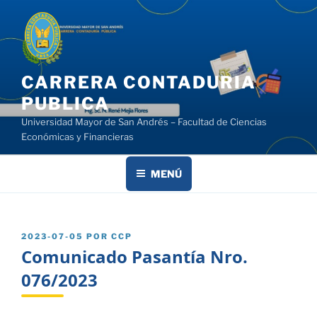
Saltar
al
contenido
CARRERA CONTADURIA
PUBLICA
Universidad Mayor de San Andrés – Facultad de Ciencias
Económicas y Financieras
MENÚ
PUBLICADO
2023-07-05
POR
CCP
EL
Comunicado Pasantía Nro.
076/2023