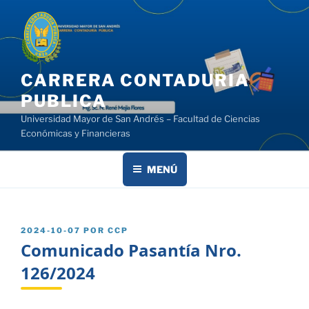
Saltar
al
contenido
CARRERA CONTADURIA
PUBLICA
Universidad Mayor de San Andrés – Facultad de Ciencias
Económicas y Financieras
MENÚ
PUBLICADO
2024-10-07
POR
CCP
EL
Comunicado Pasantía Nro.
126/2024