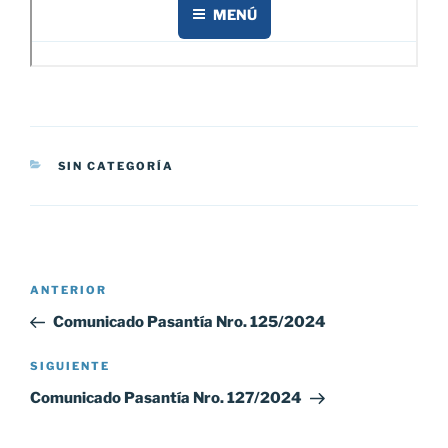
CATEGORÍAS
SIN CATEGORÍA
Navegación
Entrada
ANTERIOR
de
anterior:
Comunicado Pasantía Nro. 125/2024
entradas
Siguiente
SIGUIENTE
entrada
Comunicado Pasantía Nro. 127/2024