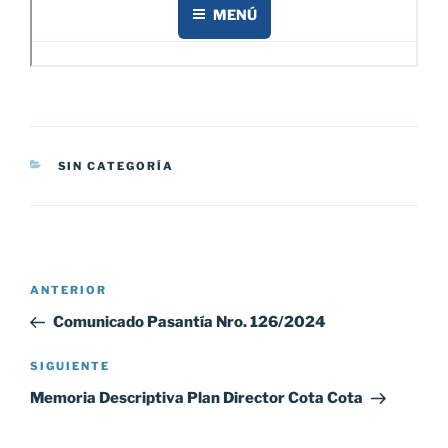
CATEGORÍAS
SIN CATEGORÍA
Navegación
Entrada
ANTERIOR
de
anterior:
Comunicado Pasantía Nro. 126/2024
entradas
Siguiente
SIGUIENTE
entrada
Memoria Descriptiva Plan Director Cota Cota