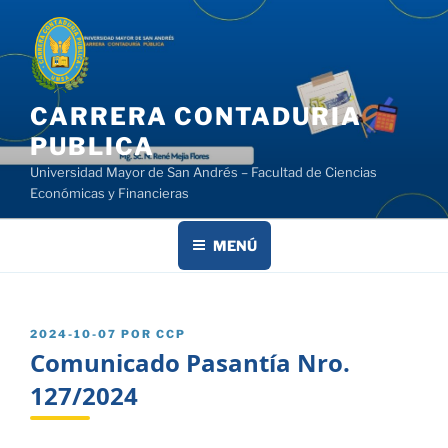
Saltar
al
contenido
CARRERA CONTADURIA
PUBLICA
Universidad Mayor de San Andrés – Facultad de Ciencias
Económicas y Financieras
MENÚ
PUBLICADO
2024-10-07
POR
CCP
EL
Comunicado Pasantía Nro.
127/2024