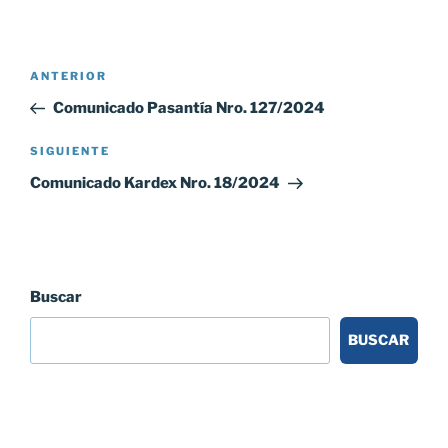
Navegación
Entrada
ANTERIOR
de
anterior:
Comunicado Pasantía Nro. 127/2024
entradas
Siguiente
SIGUIENTE
entrada
Comunicado Kardex Nro. 18/2024
Buscar
BUSCAR