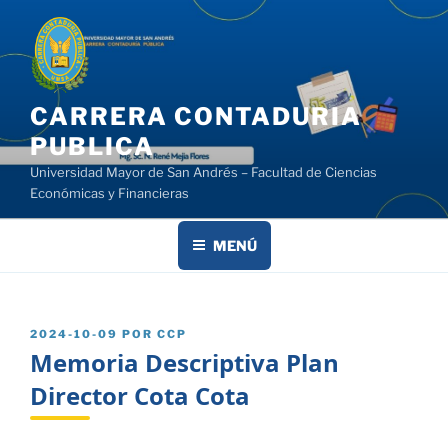
Saltar
al
contenido
CARRERA CONTADURIA
PUBLICA
Universidad Mayor de San Andrés – Facultad de Ciencias
Económicas y Financieras
MENÚ
PUBLICADO
2024-10-09
POR
CCP
EL
Memoria Descriptiva Plan
Director Cota Cota