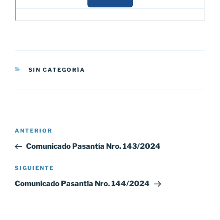
CATEGORÍAS
SIN CATEGORÍA
Navegación
Entrada
ANTERIOR
de
anterior:
Comunicado Pasantía Nro. 143/2024
entradas
Siguiente
SIGUIENTE
entrada
Comunicado Pasantía Nro. 144/2024