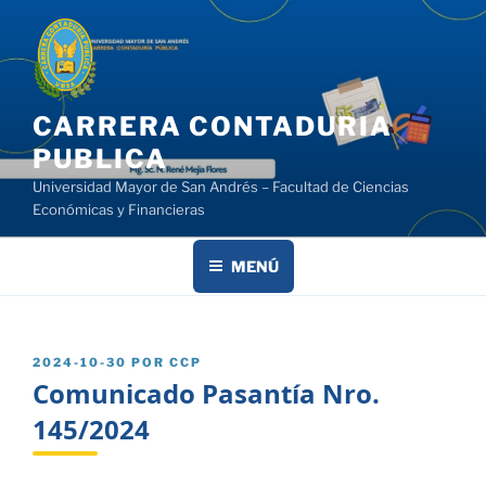
Saltar
al
contenido
CARRERA CONTADURIA
PUBLICA
Universidad Mayor de San Andrés – Facultad de Ciencias
Económicas y Financieras
MENÚ
PUBLICADO
2024-10-30
POR
CCP
EL
Comunicado Pasantía Nro.
145/2024