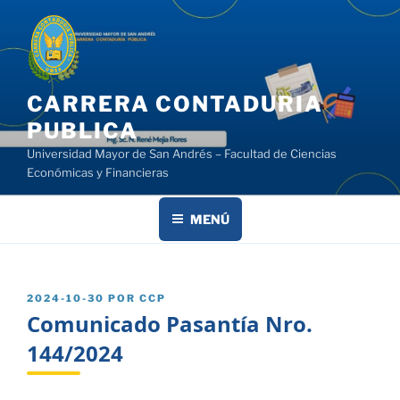
Saltar
al
contenido
CARRERA CONTADURIA
PUBLICA
Universidad Mayor de San Andrés – Facultad de Ciencias
Económicas y Financieras
MENÚ
PUBLICADO
2024-10-30
POR
CCP
EL
Comunicado Pasantía Nro.
144/2024