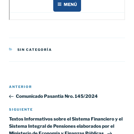
CATEGORÍAS
SIN CATEGORÍA
Navegación
Entrada
ANTERIOR
de
anterior:
Comunicado Pasantía Nro. 145/2024
entradas
Siguiente
SIGUIENTE
entrada
Textos Informativos sobre el Sistema Financiero y el
Sistema Integral de Pensiones elaborados por el
Ministerio de Economía y Finanzas Públicas.