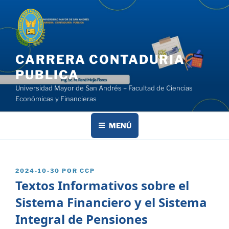
Saltar
al
contenido
CARRERA CONTADURIA
PUBLICA
Universidad Mayor de San Andrés – Facultad de Ciencias
Económicas y Financieras
MENÚ
PUBLICADO
2024-10-30
POR
CCP
EL
Textos Informativos sobre el
Sistema Financiero y el Sistema
Integral de Pensiones