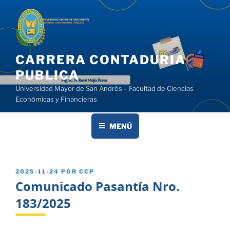
Saltar
al
contenido
CARRERA CONTADURIA
PUBLICA
Universidad Mayor de San Andrés – Facultad de Ciencias
Económicas y Financieras
MENÚ
PUBLICADO
2025-11-24
POR
CCP
EL
Comunicado Pasantía Nro.
183/2025