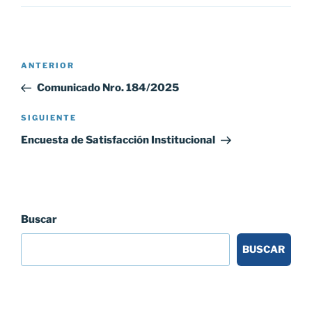
Navegación
Entrada
ANTERIOR
de
anterior:
Comunicado Nro. 184/2025
entradas
Siguiente
SIGUIENTE
entrada
Encuesta de Satisfacción Institucional
Buscar
BUSCAR