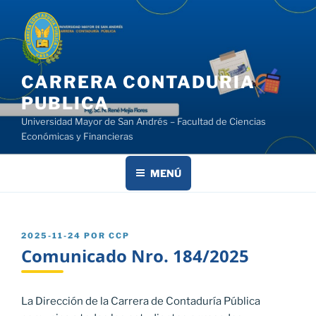
Saltar
al
contenido
CARRERA CONTADURIA
PUBLICA
Universidad Mayor de San Andrés – Facultad de Ciencias
Económicas y Financieras
MENÚ
PUBLICADO
2025-11-24
POR
CCP
EL
Comunicado Nro. 184/2025
La Dirección de la Carrera de Contaduría Pública