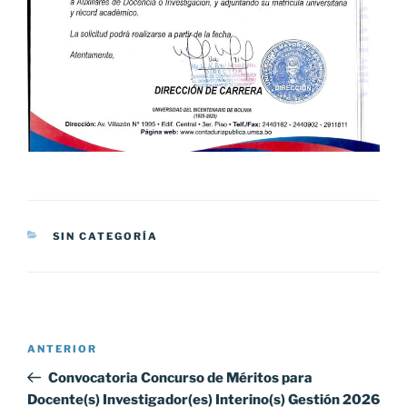
CATEGORÍAS
SIN CATEGORÍA
Navegación
Entrada
ANTERIOR
de
anterior:
Convocatoria Concurso de Méritos para
entradas
Docente(s) Investigador(es) Interino(s) Gestión 2026